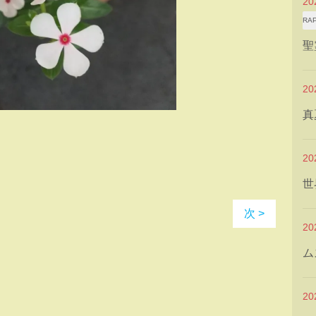
2
RA
聖
2
真
2
世
次 >
2
ム
2