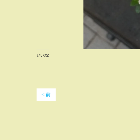
いいね:
< 前