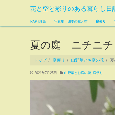
花と空と彩りのある暮らし日
RAPT理論
写真集 四季の花と空
庭便り
夏の庭 ニチニチ
トップ
庭便り
山野草とお庭の花
夏
2021年7月25日
山野草とお庭の花
,
庭便り