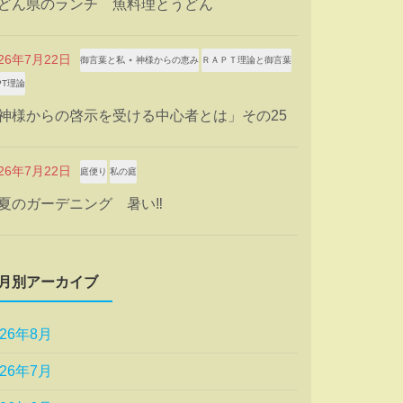
どん県のランチ 魚料理とうどん
026年7月22日
御言葉と私 ⋆ 神様からの恵み
ＲＡＰＴ理論と御言葉
PT理論
神様からの啓示を受ける中心者とは」その25
026年7月22日
庭便り
私の庭
夏のガーデニング 暑い‼
月別アーカイブ
026年8月
026年7月