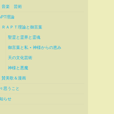
音楽 芸術
APT理論
ＲＡＰＴ理論と御言葉
聖霊と霊界と霊魂
御言葉と私 ⋆ 神様からの恵み
天の文化芸術
神様と悪魔
賛美歌＆漫画
々思うこと
知らせ