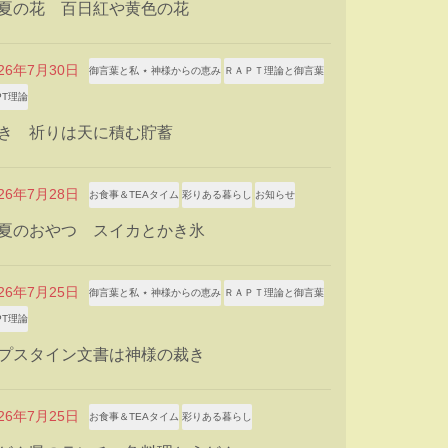
夏の花 百日紅や黄色の花
026年7月30日
御言葉と私 ⋆ 神様からの恵み
ＲＡＰＴ理論と御言葉
PT理論
き 祈りは天に積む貯蓄
026年7月28日
お食事＆TEAタイム
彩りある暮らし
お知らせ
夏のおやつ スイカとかき氷
026年7月25日
御言葉と私 ⋆ 神様からの恵み
ＲＡＰＴ理論と御言葉
PT理論
プスタイン文書は神様の裁き
026年7月25日
お食事＆TEAタイム
彩りある暮らし