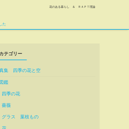
花のある暮らし ＆ ＲＡＰＴ理論
した
カテゴリー
真集 四季の花と空
図鑑
四季の花
薔薇
グラス 葉枝もの
花