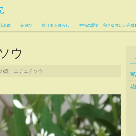
記
花図鑑
花遊び
彩りある暮らし
神様の歴史 完全な救いが完成
ソウ
の庭 ニチニチソウ
写
花