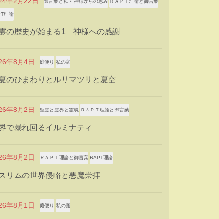
024年2月22日
御言葉と私 ⋆ 神様からの恵み
ＲＡＰＴ理論と御言葉
PT理論
霊の歴史が始まる1 神様への感謝
026年8月4日
庭便り
私の庭
夏のひまわりとルリマツリと夏空
026年8月2日
聖霊と霊界と霊魂
ＲＡＰＴ理論と御言葉
界で暴れ回るイルミナティ
026年8月2日
ＲＡＰＴ理論と御言葉
RAPT理論
スリムの世界侵略と悪魔崇拝
026年8月1日
庭便り
私の庭