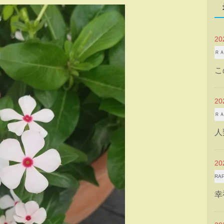
2
Ｒ
こ
2
Ｒ
人
2
RA
幸