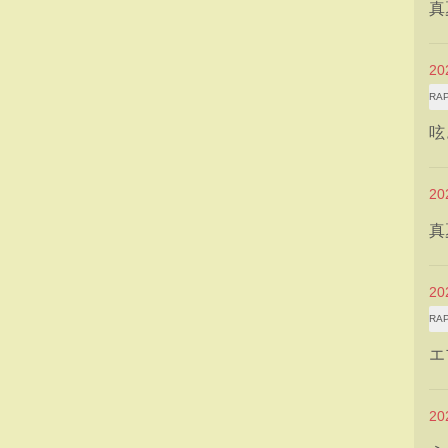
真
2
RA
呟
2
真
2
RA
エ
2