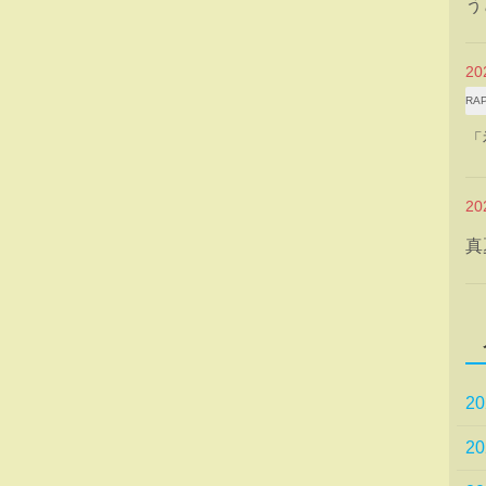
う
2
RA
「
2
真
2
2