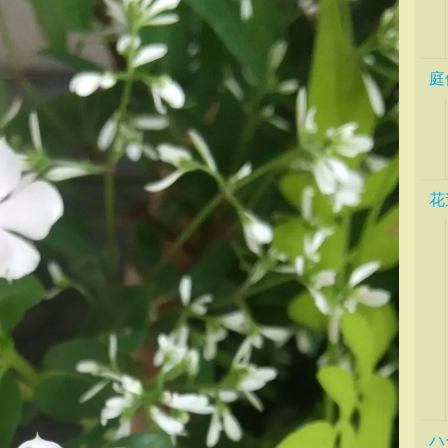
庭
花
ハ