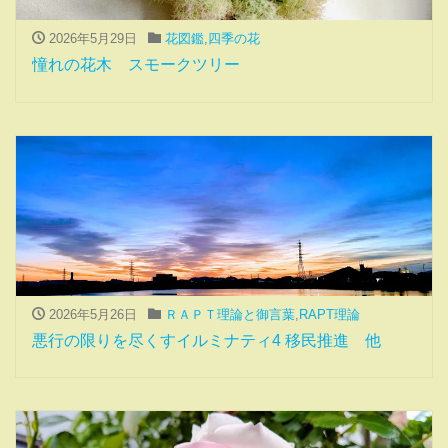
2026年5月29日
花図鑑
,
四季の花
憧れの花木 スモークツリー
2026年5月26日
ＲＡＰＴ理論と御言葉
,
RAPT理論
悪行の限りを尽くすイルミナティ4 移民推進 他