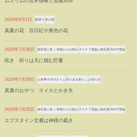
ムスリムの世界侵略と悪魔崇拝
2026年8月1日
庭便り
私の庭
真夏の花 百日紅や黄色の花
2026年7月30日
御言葉と私 ⋆ 神様からの恵み
ＲＡＰＴ理論と御言葉
RAPT理論
呟き 祈りは天に積む貯蓄
2026年7月28日
お食事＆TEAタイム
彩りある暮らし
お知らせ
真夏のおやつ スイカとかき氷
2026年7月25日
御言葉と私 ⋆ 神様からの恵み
ＲＡＰＴ理論と御言葉
RAPT理論
エプスタイン文書は神様の裁き