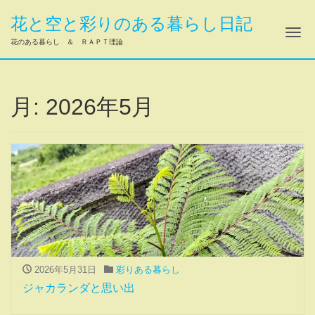
花と空と彩りのある暮らし日記
ナ
花のある暮らし ＆ ＲＡＰＴ理論
月:
2026年5月
2026年5月31日
彩りある暮らし
ジャカランダと思い出