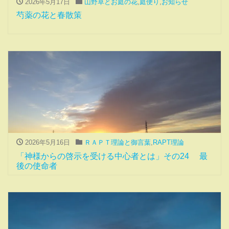
2026年5月17日
山野草とお庭の花
,
庭便り
,
お知らせ
芍薬の花と春散策
2026年5月16日
ＲＡＰＴ理論と御言葉
,
RAPT理論
「神様からの啓示を受ける中心者とは」その24 最
後の使命者