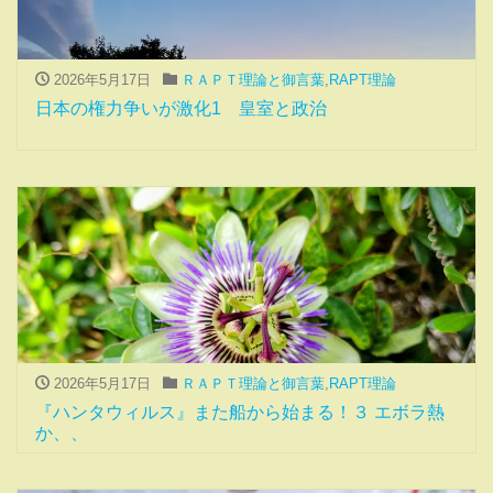
2026年5月17日
ＲＡＰＴ理論と御言葉
,
RAPT理論
日本の権力争いが激化1 皇室と政治
2026年5月17日
ＲＡＰＴ理論と御言葉
,
RAPT理論
『ハンタウィルス』また船から始まる！３ エボラ熱
か、、