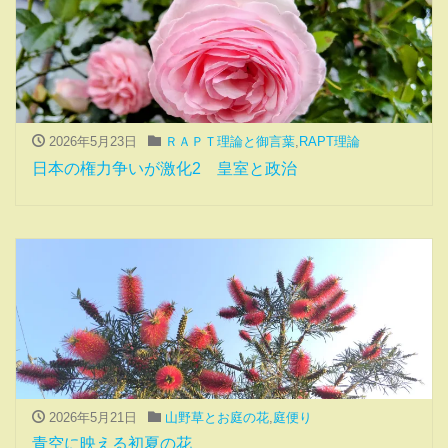
2026年5月23日
ＲＡＰＴ理論と御言葉
,
RAPT理論
日本の権力争いが激化2 皇室と政治
2026年5月21日
山野草とお庭の花
,
庭便り
青空に映える初夏の花