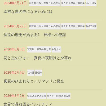
2024年6月21日
御言葉と私 ⋆ 神様からの恵み
ＲＡＰＴ理論と御言葉
RAPT理論
幸福な世の中になるためには
2024年2月22日
御言葉と私 ⋆ 神様からの恵み
ＲＡＰＴ理論と御言葉
RAPT理論
聖霊の歴史が始まる1 神様への感謝
2026年8月8日
写真集 四季の花と空
お知らせ
花と空のフォト 真夏の夜明けと夕暮れ
2026年8月4日
私の庭
庭便り
真夏のひまわりとルリマツリと夏空
2026年8月2日
聖霊と霊界と霊魂
ＲＡＰＴ理論と御言葉
世界で暴れ回るイルミナティ