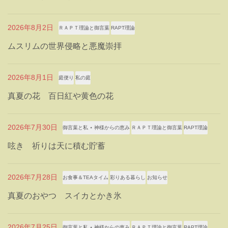
2026年8月2日
ＲＡＰＴ理論と御言葉
RAPT理論
ムスリムの世界侵略と悪魔崇拝
2026年8月1日
庭便り
私の庭
真夏の花 百日紅や黄色の花
2026年7月30日
御言葉と私 ⋆ 神様からの恵み
ＲＡＰＴ理論と御言葉
RAPT理論
呟き 祈りは天に積む貯蓄
2026年7月28日
お食事＆TEAタイム
彩りある暮らし
お知らせ
真夏のおやつ スイカとかき氷
2026年7月25日
御言葉と私 ⋆ 神様からの恵み
ＲＡＰＴ理論と御言葉
RAPT理論