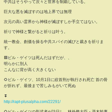
中共はそうやって次々と世界を制覇している。
巨大な悪を滅ぼすのは地上界では無理
次元の高い霊界から神様が滅ぼすしか手立てはない。
祈りで神様と繋がると祈りは叶う。
統一教会、創価を操る中共スパイの滅びと裁きを祈りま
す。
🟪ビル・ゲイツは死んだはずだが、、
明らかに別人
こんなに背が高く大きくない
🌻ビル・ゲイツ、10月1日に絞首刑が執行され死亡 首の骨
が折れず、最後まで苦しみもがいて死ぬ
⏬
http://rapt-plusalpha.com/22291/
🌻ビル・ゲイツの影武者が訪日し、林外務大臣・茂木幹事