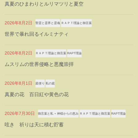
真夏のひまわりとルリマツリと夏空
2026年8月2日
聖霊と霊界と霊魂
ＲＡＰＴ理論と御言葉
世界で暴れ回るイルミナティ
2026年8月2日
ＲＡＰＴ理論と御言葉
RAPT理論
ムスリムの世界侵略と悪魔崇拝
2026年8月1日
庭便り
私の庭
真夏の花 百日紅や黄色の花
2026年7月30日
御言葉と私 ⋆ 神様からの恵み
ＲＡＰＴ理論と御言葉
RAPT理論
呟き 祈りは天に積む貯蓄