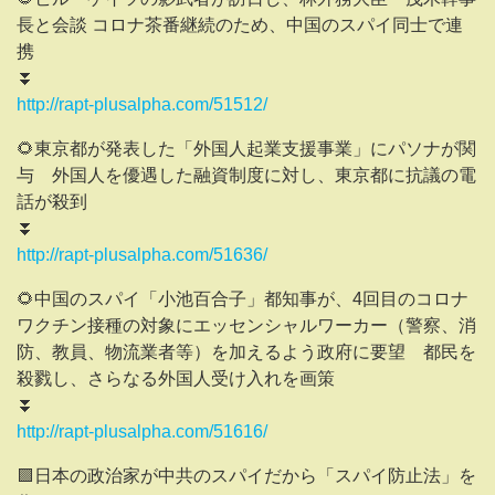
長と会談 コロナ茶番継続のため、中国のスパイ同士で連
携
⏬
http://rapt-plusalpha.com/51512/
🌻東京都が発表した「外国人起業支援事業」にパソナが関
与 外国人を優遇した融資制度に対し、東京都に抗議の電
話が殺到
⏬
http://rapt-plusalpha.com/51636/
🌻中国のスパイ「小池百合子」都知事が、4回目のコロナ
ワクチン接種の対象にエッセンシャルワーカー（警察、消
防、教員、物流業者等）を加えるよう政府に要望 都民を
殺戮し、さらなる外国人受け入れを画策
⏬
http://rapt-plusalpha.com/51616/
🟪日本の政治家が中共のスパイだから「スパイ防止法」を