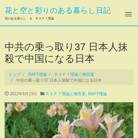
花と空と彩りのある暮らし日記
ナ
花のある暮らし ＆ ＲＡＰＴ理論
中共の乗っ取り37 日本人抹
殺で中国になる日本
トップ
RAPT理論
ＲＡＰＴ理論と御言葉
中共の乗っ取り37 日本人抹殺で中国になる日本
2022年8月23日
ＲＡＰＴ理論と御言葉
,
RAPT理論