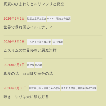
真夏のひまわりとルリマツリと夏空
2026年8月2日
聖霊と霊界と霊魂
ＲＡＰＴ理論と御言葉
世界で暴れ回るイルミナティ
2026年8月2日
ＲＡＰＴ理論と御言葉
RAPT理論
ムスリムの世界侵略と悪魔崇拝
2026年8月1日
庭便り
私の庭
真夏の花 百日紅や黄色の花
2026年7月30日
御言葉と私 ⋆ 神様からの恵み
ＲＡＰＴ理論と御言葉
RAPT理論
呟き 祈りは天に積む貯蓄