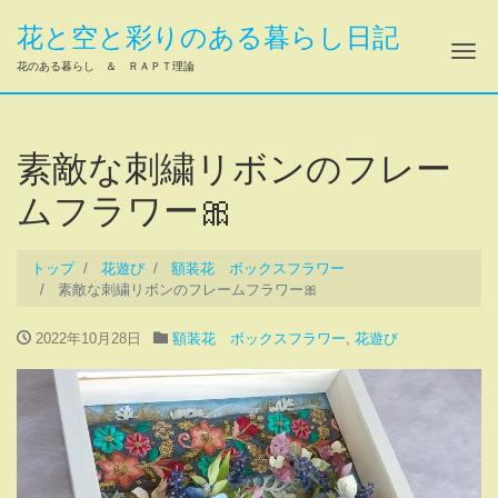
花と空と彩りのある暮らし日記
ナ
花のある暮らし ＆ ＲＡＰＴ理論
素敵な刺繍リボンのフレー
ムフラワー🎀
トップ
花遊び
額装花 ボックスフラワー
素敵な刺繍リボンのフレームフラワー🎀
2022年10月28日
額装花 ボックスフラワー
,
花遊び