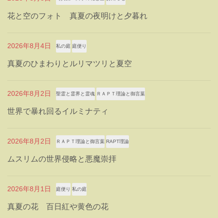
花と空のフォト 真夏の夜明けと夕暮れ
2026年8月4日
私の庭
庭便り
真夏のひまわりとルリマツリと夏空
2026年8月2日
聖霊と霊界と霊魂
ＲＡＰＴ理論と御言葉
世界で暴れ回るイルミナティ
2026年8月2日
ＲＡＰＴ理論と御言葉
RAPT理論
ムスリムの世界侵略と悪魔崇拝
2026年8月1日
庭便り
私の庭
真夏の花 百日紅や黄色の花