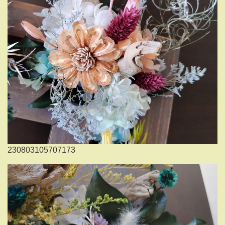
230803105707173