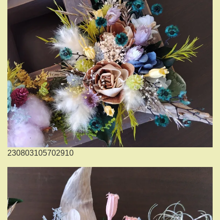
230803105702910