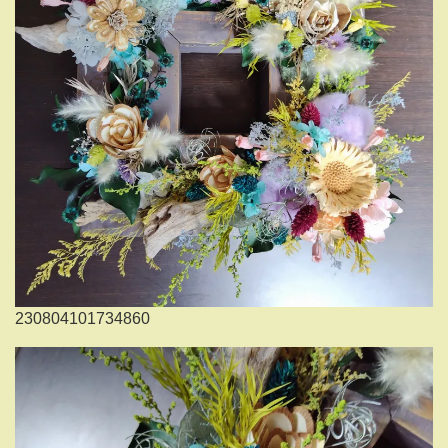
230804101734860