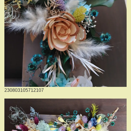
230803105712107