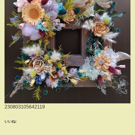
230803105642119
いいね: