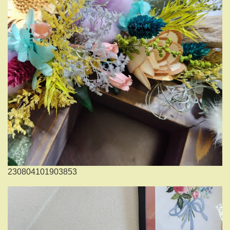
230804101903853