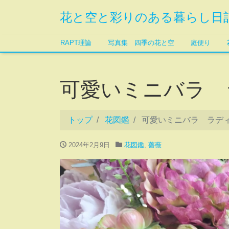
花と空と彩りのある暮らし日
RAPT理論
写真集 四季の花と空
庭便り
可愛いミニバラ 
トップ
花図鑑
可愛いミニバラ ラデ
2024年2月9日
花図鑑
,
薔薇