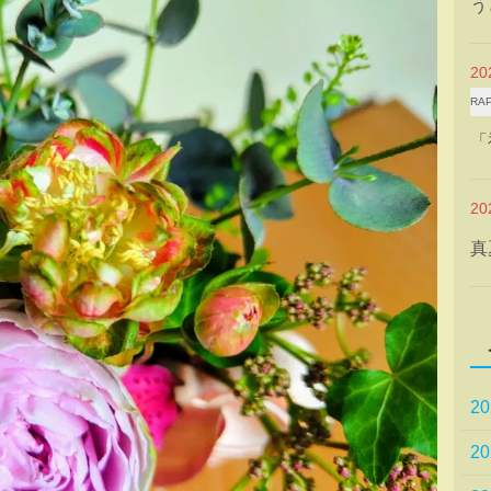
う
2
RA
「
2
真
2
2