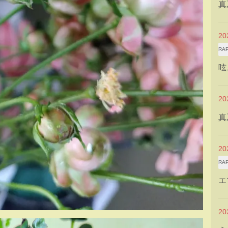
真
2
RA
呟
2
真
2
RA
エ
2