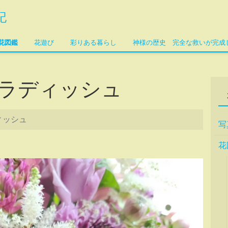
記
花図鑑
花遊び
彩りある暮らし
神様の歴史 完全な救いが完成
ラディッシュ
ィッシュ
写
花