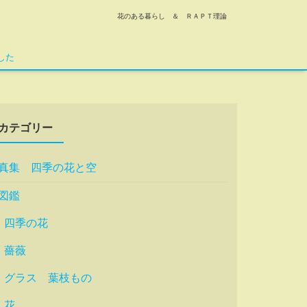
花のある暮らし ＆ ＲＡＰＴ理論
した
カテゴリー
真集 四季の花と空
図鑑
四季の花
薔薇
グラス 葉枝もの
花