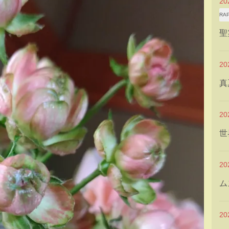
2
RA
聖
2
真
2
世
2
ム
2