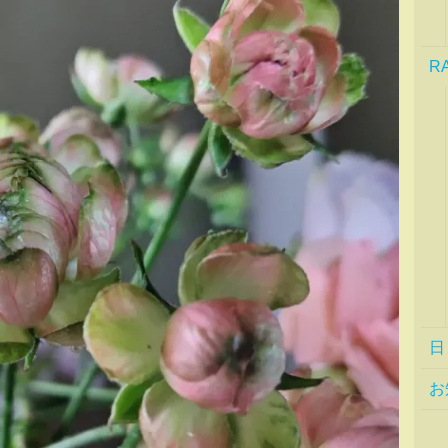
R
日
お