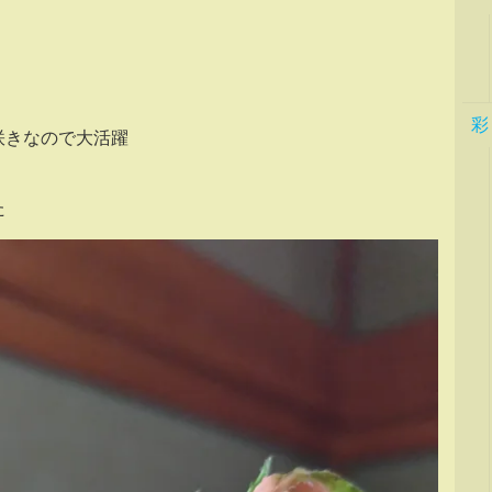
彩
咲きなので大活躍
た