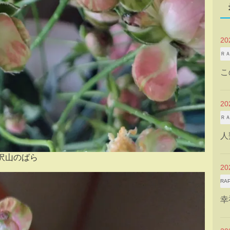
2
Ｒ
こ
2
Ｒ
人
沢山のばら
2
RA
幸