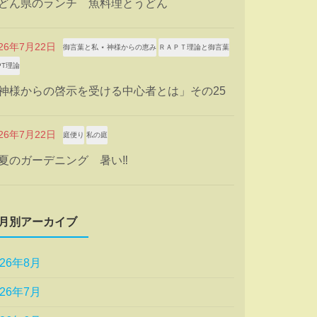
どん県のランチ 魚料理とうどん
026年7月22日
御言葉と私 ⋆ 神様からの恵み
ＲＡＰＴ理論と御言葉
PT理論
神様からの啓示を受ける中心者とは」その25
026年7月22日
庭便り
私の庭
夏のガーデニング 暑い‼
月別アーカイブ
026年8月
026年7月