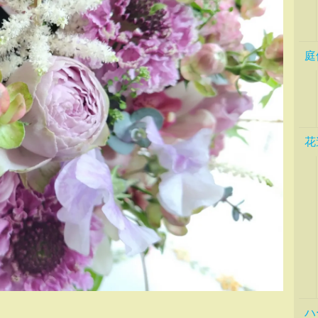
庭
花
ハ