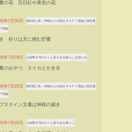
夏の花 百日紅や黄色の花
026年7月30日
御言葉と私 ⋆ 神様からの恵み
ＲＡＰＴ理論と御言葉
PT理論
き 祈りは天に積む貯蓄
026年7月28日
お食事＆TEAタイム
彩りある暮らし
お知らせ
夏のおやつ スイカとかき氷
026年7月25日
御言葉と私 ⋆ 神様からの恵み
ＲＡＰＴ理論と御言葉
PT理論
プスタイン文書は神様の裁き
026年7月25日
お食事＆TEAタイム
彩りある暮らし