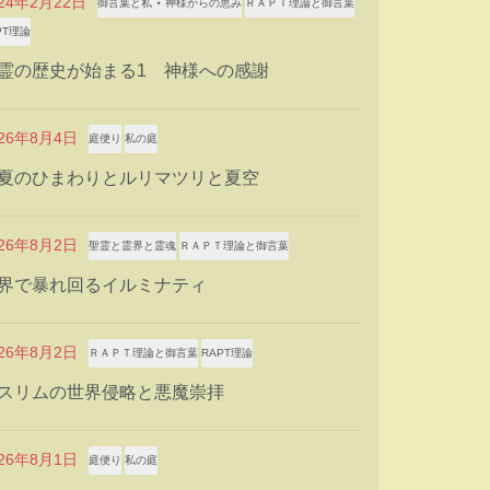
024年2月22日
御言葉と私 ⋆ 神様からの恵み
ＲＡＰＴ理論と御言葉
PT理論
霊の歴史が始まる1 神様への感謝
026年8月4日
庭便り
私の庭
夏のひまわりとルリマツリと夏空
026年8月2日
聖霊と霊界と霊魂
ＲＡＰＴ理論と御言葉
界で暴れ回るイルミナティ
026年8月2日
ＲＡＰＴ理論と御言葉
RAPT理論
スリムの世界侵略と悪魔崇拝
026年8月1日
庭便り
私の庭