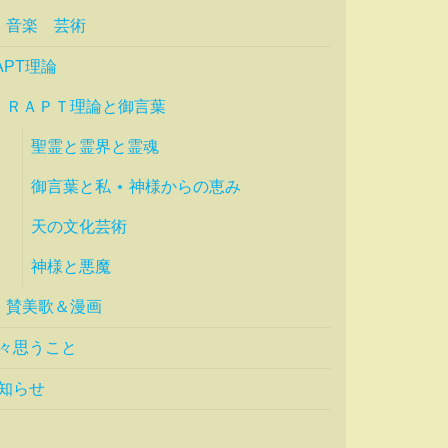
音楽 芸術
APT理論
ＲＡＰＴ理論と御言葉
聖霊と霊界と霊魂
御言葉と私 ⋆ 神様からの恵み
天の文化芸術
神様と悪魔
賛美歌＆漫画
々思うこと
知らせ