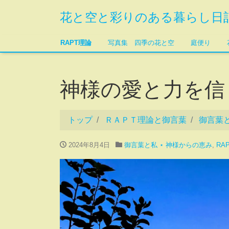
花と空と彩りのある暮らし日
RAPT理論
写真集 四季の花と空
庭便り
神様の愛と力を
トップ
ＲＡＰＴ理論と御言葉
御言葉と
2024年8月4日
御言葉と私 ⋆ 神様からの恵み
,
RA