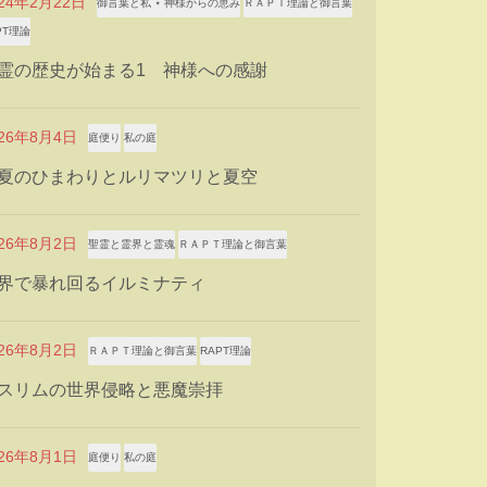
024年2月22日
御言葉と私 ⋆ 神様からの恵み
ＲＡＰＴ理論と御言葉
PT理論
霊の歴史が始まる1 神様への感謝
026年8月4日
庭便り
私の庭
夏のひまわりとルリマツリと夏空
026年8月2日
聖霊と霊界と霊魂
ＲＡＰＴ理論と御言葉
界で暴れ回るイルミナティ
026年8月2日
ＲＡＰＴ理論と御言葉
RAPT理論
スリムの世界侵略と悪魔崇拝
026年8月1日
庭便り
私の庭