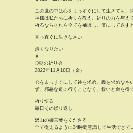
この世の中は心をまっすぐにして生きても、
神様は私たちに祈りを教え、祈りの力を与え
祈るならそれら全てを補填し、倍にして返す
真っ直ぐに生きなさい
清くなりたい
⏬
🌕朝の祈り会
2023年11月10日（金）
心をまっすぐにして神を求め、義を求めなさ
ず、邪悪な道に行くことなく、救いと命を得
祈り悟る
毎日その繰り返し
沢山の御言葉をくださる
全て従えるように24時間意識して生活できて