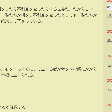
2
RA
損をしたり不利益を被ったりする世界だ。だからこそ、
て、私たちが損をし不利益を被ったとしても、私たちが
聖
と約束して下さっている。
2
真
2
世
い。心をまっすぐにして生きる者がサタンの罠にかから
て幸福に生きられる。
2
ム
2
いるか確認する