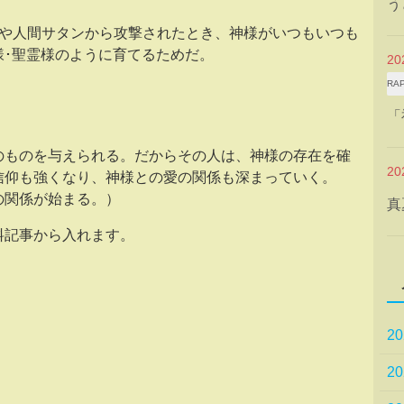
う
）サタンや人間サタンから攻撃されたとき、神様がいつもいつも
様･聖霊様のように育てるためだ。
2
RA
「
のものを与えられる。だからその人は、神様の存在を確
2
信仰も強くなり、神様との愛の関係も深まっていく。
の関係が始まる。）
真
料記事から入れます。
2
2