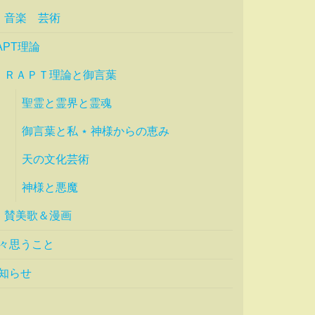
音楽 芸術
APT理論
ＲＡＰＴ理論と御言葉
聖霊と霊界と霊魂
御言葉と私 ⋆ 神様からの恵み
天の文化芸術
神様と悪魔
賛美歌＆漫画
々思うこと
知らせ