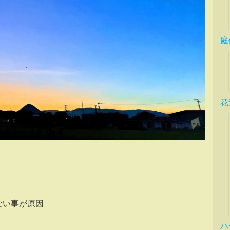
庭
花
ない事が原因
ハ