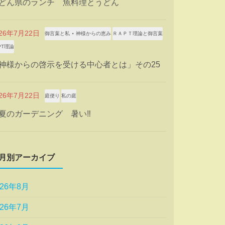
どん県のランチ 魚料理とうどん
026年7月22日
御言葉と私 ⋆ 神様からの恵み
ＲＡＰＴ理論と御言葉
PT理論
神様からの啓示を受ける中心者とは」その25
026年7月22日
庭便り
私の庭
夏のガーデニング 暑い‼
月別アーカイブ
026年8月
026年7月