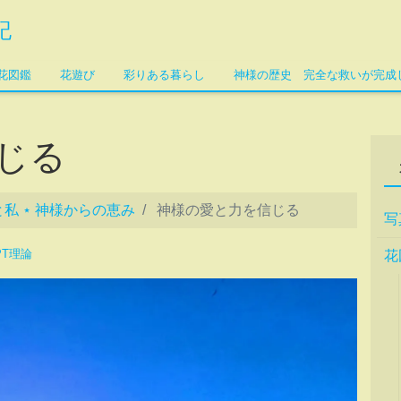
記
花図鑑
花遊び
彩りある暮らし
神様の歴史 完全な救いが完成
信じる
私 ⋆ 神様からの恵み
神様の愛と力を信じる
写
PT理論
花