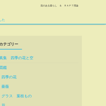
花のある暮らし ＆ ＲＡＰＴ理論
した
カテゴリー
真集 四季の花と空
図鑑
四季の花
薔薇
グラス 葉枝もの
花