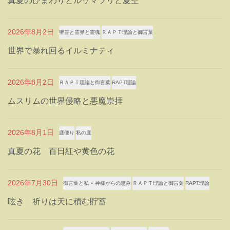
真夏のひまわりとルリマツリと夏空
2026年8月2日
聖霊と霊界と霊魂
ＲＡＰＴ理論と御言葉
世界で暴れ回るイルミナティ
2026年8月2日
ＲＡＰＴ理論と御言葉
RAPT理論
ムスリムの世界侵略と悪魔崇拝
2026年8月1日
庭便り
私の庭
真夏の花 百日紅や黄色の花
2026年7月30日
御言葉と私 ⋆ 神様からの恵み
ＲＡＰＴ理論と御言葉
RAPT理論
呟き 祈りは天に積む貯蓄