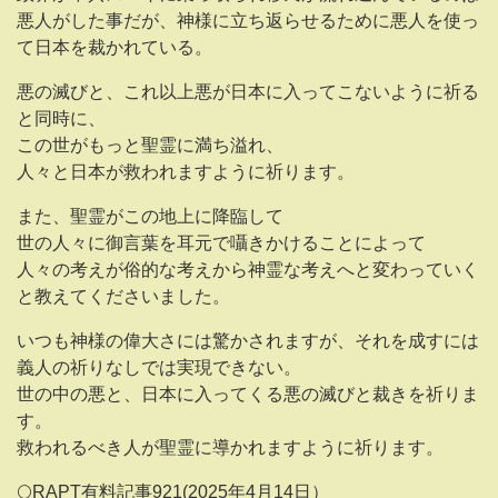
悪人がした事だが、神様に立ち返らせるために悪人を使っ
て日本を裁かれている。
悪の滅びと、これ以上悪が日本に入ってこないように祈る
と同時に、
この世がもっと聖霊に満ち溢れ、
人々と日本が救われますように祈ります。
また、聖霊がこの地上に降臨して
世の人々に御言葉を耳元で囁きかけることによって
人々の考えが俗的な考えから神霊な考えへと変わっていく
と教えてくださいました。
いつも神様の偉大さには驚かされますが、それを成すには
義人の祈りなしでは実現できない。
世の中の悪と、日本に入ってくる悪の滅びと裁きを祈りま
す。
救われるべき人が聖霊に導かれますように祈ります。
🌕RAPT有料記事921(2025年4月14日）