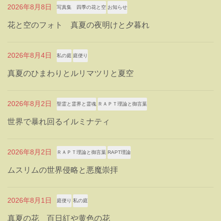
2026年8月8日
写真集 四季の花と空
お知らせ
花と空のフォト 真夏の夜明けと夕暮れ
2026年8月4日
私の庭
庭便り
真夏のひまわりとルリマツリと夏空
2026年8月2日
聖霊と霊界と霊魂
ＲＡＰＴ理論と御言葉
世界で暴れ回るイルミナティ
2026年8月2日
ＲＡＰＴ理論と御言葉
RAPT理論
ムスリムの世界侵略と悪魔崇拝
2026年8月1日
庭便り
私の庭
真夏の花 百日紅や黄色の花