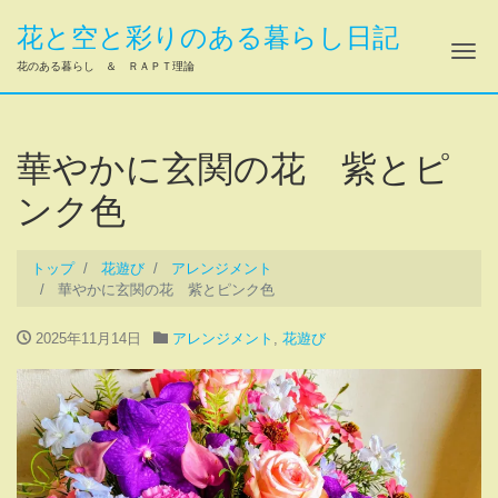
花と空と彩りのある暮らし日記
ナ
花のある暮らし ＆ ＲＡＰＴ理論
華やかに玄関の花 紫とピ
ンク色
トップ
花遊び
アレンジメント
華やかに玄関の花 紫とピンク色
2025年11月14日
アレンジメント
,
花遊び