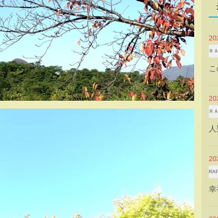
2
Ｒ
こ
2
Ｒ
人
2
RA
幸