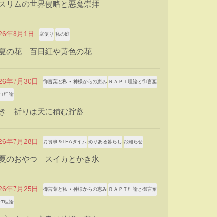
スリムの世界侵略と悪魔崇拝
026年8月1日
庭便り
私の庭
夏の花 百日紅や黄色の花
026年7月30日
御言葉と私 ⋆ 神様からの恵み
ＲＡＰＴ理論と御言葉
PT理論
き 祈りは天に積む貯蓄
026年7月28日
お食事＆TEAタイム
彩りある暮らし
お知らせ
夏のおやつ スイカとかき氷
026年7月25日
御言葉と私 ⋆ 神様からの恵み
ＲＡＰＴ理論と御言葉
PT理論