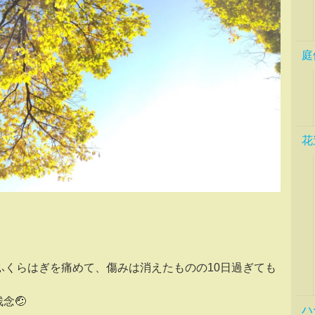
庭
花
ふくらはぎを痛めて、傷みは消えたものの10日過ぎても
念🤕
ハ