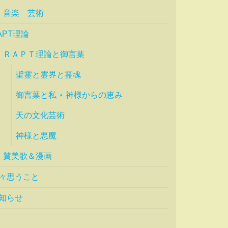
音楽 芸術
APT理論
ＲＡＰＴ理論と御言葉
聖霊と霊界と霊魂
御言葉と私 ⋆ 神様からの恵み
天の文化芸術
神様と悪魔
賛美歌＆漫画
々思うこと
知らせ