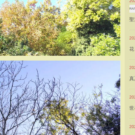
2
RA
聖
2
花
2
真
2
世
2