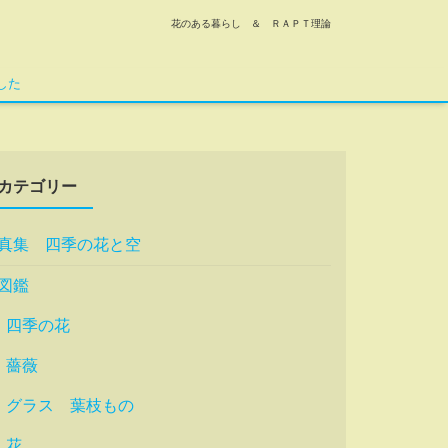
花のある暮らし ＆ ＲＡＰＴ理論
した
カテゴリー
真集 四季の花と空
図鑑
四季の花
薔薇
グラス 葉枝もの
花