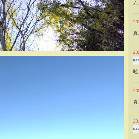
ム
2
真
2
RA
呟
2
真
2
RA