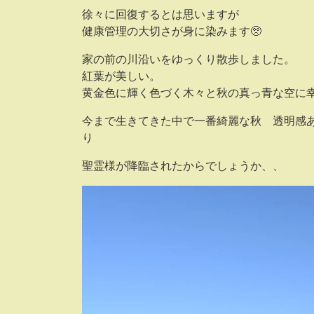
徐々に回復するとは思いますが
健康管理の大切さが身に染みます🥺
家の前の川沿いをゆっくり散歩しました。
紅葉が美しい。
黄金色に輝く色づく木々と秋の真っ青な空に
今まで生きてきた中で一番綺麗な秋 透明感
り
聖霊様が降臨されたからでしょうか、、