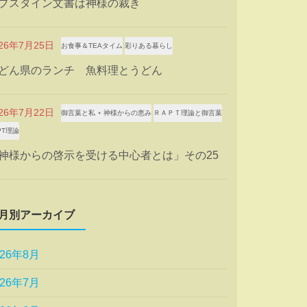
プスタイン文書は神様の裁き
026年7月25日
お食事＆TEAタイム
彩りある暮らし
どん県のランチ 魚料理とうどん
026年7月22日
御言葉と私 ⋆ 神様からの恵み
ＲＡＰＴ理論と御言葉
PT理論
神様からの啓示を受ける中心者とは」その25
月別アーカイブ
026年8月
026年7月