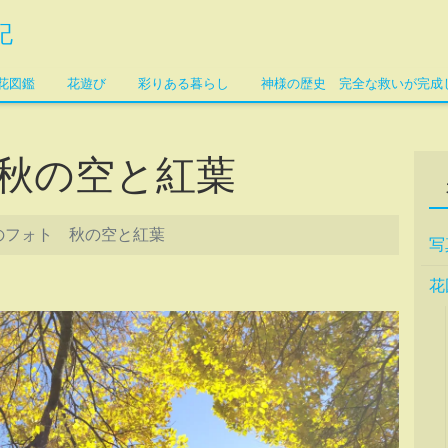
記
花図鑑
花遊び
彩りある暮らし
神様の歴史 完全な救いが完成
秋の空と紅葉
のフォト 秋の空と紅葉
写
花