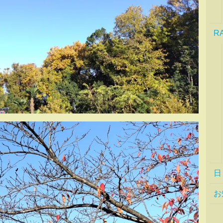
R
日
お