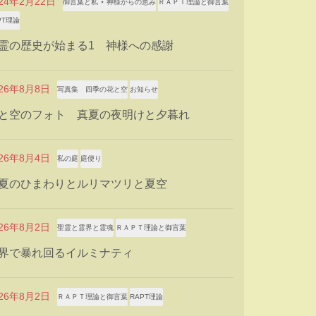
024年2月22日
御言葉と私 ⋆ 神様からの恵み
ＲＡＰＴ理論と御言葉
PT理論
霊の歴史が始まる1 神様への感謝
026年8月8日
写真集 四季の花と空
お知らせ
と空のフォト 真夏の夜明けと夕暮れ
026年8月4日
私の庭
庭便り
夏のひまわりとルリマツリと夏空
026年8月2日
聖霊と霊界と霊魂
ＲＡＰＴ理論と御言葉
界で暴れ回るイルミナティ
026年8月2日
ＲＡＰＴ理論と御言葉
RAPT理論