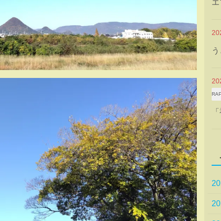
エ
2
う
2
RA
「
2
2