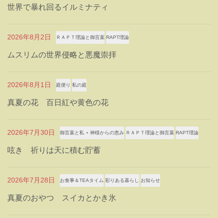
世界で暴れ回るイルミナティ
2026年8月2日
ＲＡＰＴ理論と御言葉
RAPT理論
ムスリムの世界侵略と悪魔崇拝
2026年8月1日
庭便り
私の庭
真夏の花 百日紅や黄色の花
2026年7月30日
御言葉と私 ⋆ 神様からの恵み
ＲＡＰＴ理論と御言葉
RAPT理論
呟き 祈りは天に積む貯蓄
2026年7月28日
お食事＆TEAタイム
彩りある暮らし
お知らせ
真夏のおやつ スイカとかき氷