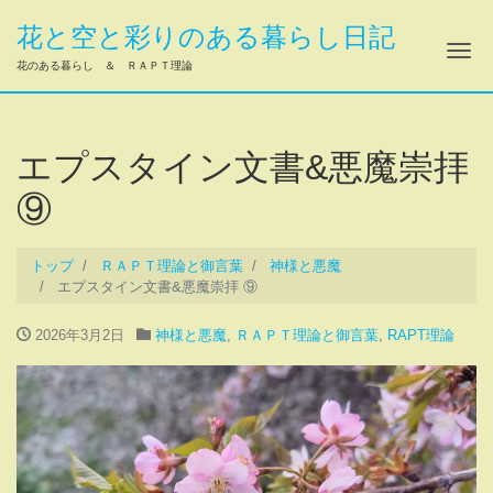
花と空と彩りのある暮らし日記
ナ
花のある暮らし ＆ ＲＡＰＴ理論
エプスタイン文書&悪魔崇拝
⑨
トップ
ＲＡＰＴ理論と御言葉
神様と悪魔
エプスタイン文書&悪魔崇拝 ⑨
2026年3月2日
神様と悪魔
,
ＲＡＰＴ理論と御言葉
,
RAPT理論