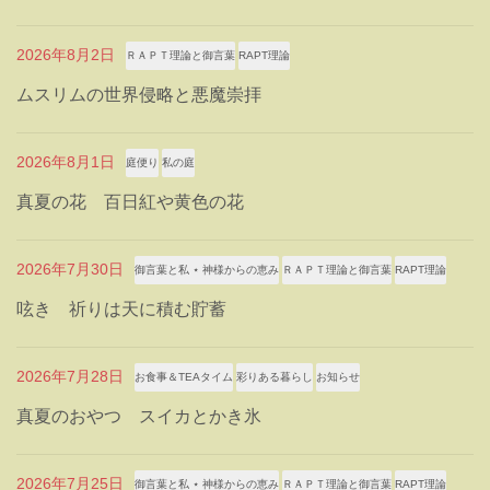
2026年8月2日
ＲＡＰＴ理論と御言葉
RAPT理論
ムスリムの世界侵略と悪魔崇拝
2026年8月1日
庭便り
私の庭
真夏の花 百日紅や黄色の花
2026年7月30日
御言葉と私 ⋆ 神様からの恵み
ＲＡＰＴ理論と御言葉
RAPT理論
呟き 祈りは天に積む貯蓄
2026年7月28日
お食事＆TEAタイム
彩りある暮らし
お知らせ
真夏のおやつ スイカとかき氷
2026年7月25日
御言葉と私 ⋆ 神様からの恵み
ＲＡＰＴ理論と御言葉
RAPT理論