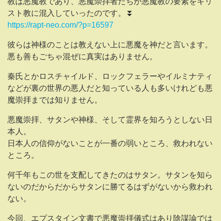
教は悪魔教であり、悪魔崇拝者たちが悪魔教の要素をキリ
スト教に混入していったのです。⏬️
https://rapt-neo.com/?p=16597
彼らは神様のことは教えない上に悪魔を神だと言います。
悪も善もごちゃ混ぜに真実はありません。
秦氏とかロスチャイルド、ロックフェラーやイルミナティ
などが裏の世界の悪人だと知っている人も多いけれども悪
魔崇拝までは知りません。
悪魔崇拝、サタンや神様、そして霊界を知ろうとしない日
本人。
日本人の信仰がないことが一番の弱いところ、救われない
ところ。
何千年もこの世を支配してきたのはサタン。サタンを知ら
ないのだからだからサタンに勝てるはずがないから救われ
ない。
今回、エプスタイン文書で悪魔崇拝儀式はあり陰謀論では