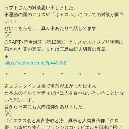
ラプトさんの対談思い出しました。
不思議の国のアリスや「キャロル」についての対談が面白
い！！
ぜひこちらを、、真ん中あたりで話してます
👇️👇️
🌕RAPT×読者対談〈第120弾〉クリスマスとジブリ映画に
隠された闇の真実。または三島由紀夫切腹の真意。
⏬️
https://rapt-neo.com/?p=40782
＊ ＊ ＊ ＊ ＊ ＊
🫒エプスタイン文書で名前が上がった日本人
日本人のイルミナティだけは人を食べないということはな
いと思います。
昔から日本にも人肉信仰がありました。
👇️👇️
🌕イエズス会と真言密教と浄土真宗と人肉食信仰「クロ
宗」の奇妙な接点。フランシスコ･ザビエルを日本に招い