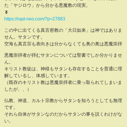
た「ヤジロウ」から分かる悪魔教の現実。
⏬️
https://rapt-neo.com/?p=27883
この中に出てくる真言密教の「大日如来」は神ではありま
せん。サタンです。
空海も真言宗も表向きは分からなくても奥の奥は悪魔崇拝
悪魔崇拝者が拝むサタンについては聖書でしか分かりませ
ん。
キリスト教徒は、神様もサタンも存在することを普通に理
解しているし、体感しています。
（既存のキリスト教は悪魔崇拝者に乗っ取られてしまいま
したが、、）
仏教、神道、カルト宗教からサタンを知ろうとしても無理
です。
それら自体がサタンなのだからサタンの事を説くわけがな
い。