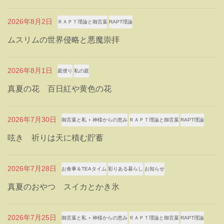
2026年8月2日
ＲＡＰＴ理論と御言葉
RAPT理論
ムスリムの世界侵略と悪魔崇拝
2026年8月1日
庭便り
私の庭
真夏の花 百日紅や黄色の花
2026年7月30日
御言葉と私 ⋆ 神様からの恵み
ＲＡＰＴ理論と御言葉
RAPT理論
呟き 祈りは天に積む貯蓄
2026年7月28日
お食事＆TEAタイム
彩りある暮らし
お知らせ
真夏のおやつ スイカとかき氷
2026年7月25日
御言葉と私 ⋆ 神様からの恵み
ＲＡＰＴ理論と御言葉
RAPT理論