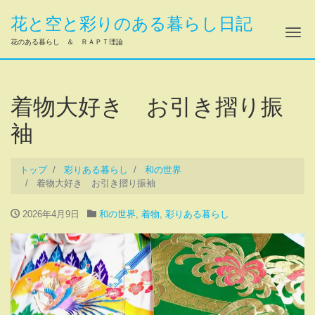
花と空と彩りのある暮らし日記
ナ
花のある暮らし ＆ ＲＡＰＴ理論
着物大好き お引き摺り振
袖
トップ
彩りある暮らし
和の世界
着物大好き お引き摺り振袖
2026年4月9日
和の世界
,
着物
,
彩りある暮らし