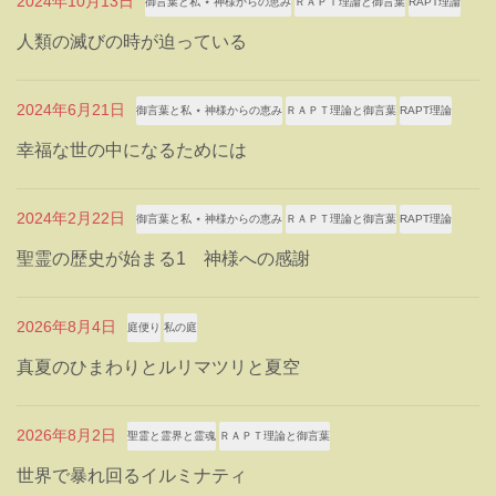
2024年10月13日
御言葉と私 ⋆ 神様からの恵み
ＲＡＰＴ理論と御言葉
RAPT理論
人類の滅びの時が迫っている
2024年6月21日
御言葉と私 ⋆ 神様からの恵み
ＲＡＰＴ理論と御言葉
RAPT理論
幸福な世の中になるためには
2024年2月22日
御言葉と私 ⋆ 神様からの恵み
ＲＡＰＴ理論と御言葉
RAPT理論
聖霊の歴史が始まる1 神様への感謝
2026年8月4日
庭便り
私の庭
真夏のひまわりとルリマツリと夏空
2026年8月2日
聖霊と霊界と霊魂
ＲＡＰＴ理論と御言葉
世界で暴れ回るイルミナティ