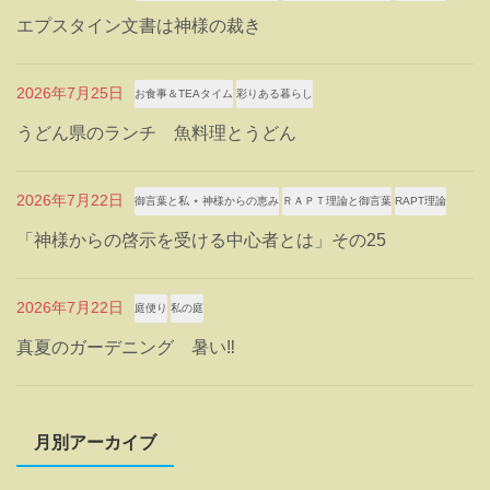
エプスタイン文書は神様の裁き
2026年7月25日
お食事＆TEAタイム
彩りある暮らし
うどん県のランチ 魚料理とうどん
2026年7月22日
御言葉と私 ⋆ 神様からの恵み
ＲＡＰＴ理論と御言葉
RAPT理論
「神様からの啓示を受ける中心者とは」その25
2026年7月22日
庭便り
私の庭
真夏のガーデニング 暑い‼
月別アーカイブ