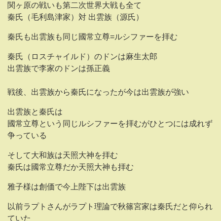
関ヶ原の戦いも第二次世界大戦も全て
秦氏（毛利島津家）対 出雲族（源氏）
秦氏も出雲族も同じ國常立尊=ルシファーを拝む
秦氏（ロスチャイルド）のドンは麻生太郎
出雲族で李家のドンは孫正義
戦後、出雲族から秦氏になったが今は出雲族が強い
出雲族と秦氏は
國常立尊という同じルシファーを拝むがひとつには成れず
争っている
そして大和族は天照大神を拝む
秦氏は國常立尊だか天照大神も拝む
雅子様は創価で今上陛下は出雲族
以前ラプトさんがラプト理論で秋篠宮家は秦氏だと仰られ
ていた