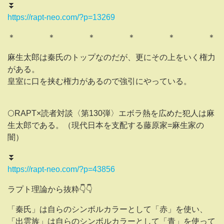
⏬️
https://rapt-neo.com/?p=13269
＊ ＊ ＊ ＊ ＊ ＊
麻生太郎は秦氏のトップなのだが、更にその上をいく権力
がある。
皇室に口を挟む権力があるので強引にやっている。
🌕RAPT×読者対談〈第130弾〉エボラ熱を広めた犯人は麻
生太郎である。（現代日本を支配する藤原家=麻生家の
闇）
⏬️
https://rapt-neo.com/?p=43856
ラプト理論から抜粋👇️👇️
「秦氏」は自らのシンボルカラーとして「赤」を使い、
「出雲族」は自らのシンボルカラーとして「青」を使って