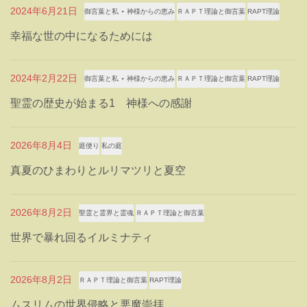
2024年6月21日
御言葉と私 ⋆ 神様からの恵み
ＲＡＰＴ理論と御言葉
RAPT理論
幸福な世の中になるためには
2024年2月22日
御言葉と私 ⋆ 神様からの恵み
ＲＡＰＴ理論と御言葉
RAPT理論
聖霊の歴史が始まる1 神様への感謝
2026年8月4日
庭便り
私の庭
真夏のひまわりとルリマツリと夏空
2026年8月2日
聖霊と霊界と霊魂
ＲＡＰＴ理論と御言葉
世界で暴れ回るイルミナティ
2026年8月2日
ＲＡＰＴ理論と御言葉
RAPT理論
ムスリムの世界侵略と悪魔崇拝