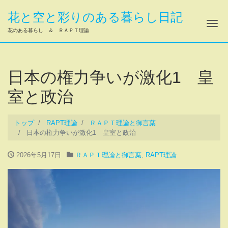
花と空と彩りのある暮らし日記
ナ
花のある暮らし ＆ ＲＡＰＴ理論
日本の権力争いが激化1 皇
室と政治
トップ
RAPT理論
ＲＡＰＴ理論と御言葉
日本の権力争いが激化1 皇室と政治
2026年5月17日
ＲＡＰＴ理論と御言葉
,
RAPT理論