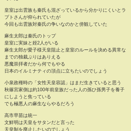
皇室は出雲族も秦氏も混ざっているから分かりにくいとラ
プトさんが仰られていたが
今回も出雲族対秦氏の争いなのかと傍観していた
麻生太郎は秦氏のトップ
皇室に実妹と姪2人がいる
麻生太郎が愛子様天皇阻止と皇室のルールを決める異常な
までの独裁ぶりはありえる
悪魔崇拝者だから何でもやる
日本のイルミナティの頂点に立ちたいのでしょう
小泉政権時の「女性天皇容認」はまだ生きていると思う
秋篠宮家側は約100年前皇族だった人の孫ひ孫男子を養子
にしようと焦っている
でも極悪人の麻生ならやるだろう
高市早苗は統一
文鮮明は天皇をサタンだと言った
天皇制を廃止したいのでしょう