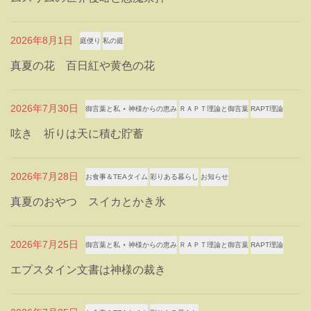
2026年8月1日
庭便り
私の庭
真夏の花 百日紅や黄色の花
2026年7月30日
御言葉と私 ⋆ 神様からの恵み
ＲＡＰＴ理論と御言葉
RAPT理論
呟き 祈りは天に積む貯蓄
2026年7月28日
お食事＆TEAタイム
彩りある暮らし
お知らせ
真夏のおやつ スイカとかき氷
2026年7月25日
御言葉と私 ⋆ 神様からの恵み
ＲＡＰＴ理論と御言葉
RAPT理論
エプスタイン文書は神様の裁き