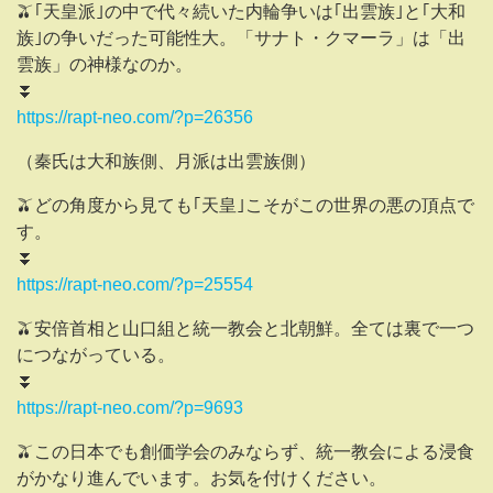
🫒｢天皇派｣の中で代々続いた内輪争いは｢出雲族｣と｢大和
族｣の争いだった可能性大。「サナト・クマーラ」は「出
雲族」の神様なのか。
⏬️
https://rapt-neo.com/?p=26356
（秦氏は大和族側、月派は出雲族側）
🫒どの角度から見ても｢天皇｣こそがこの世界の悪の頂点で
す。
⏬️
https://rapt-neo.com/?p=25554
🫒安倍首相と山口組と統一教会と北朝鮮。全ては裏で一つ
につながっている。
⏬️
https://rapt-neo.com/?p=9693
🫒この日本でも創価学会のみならず、統一教会による浸食
がかなり進んでいます。お気を付けください。