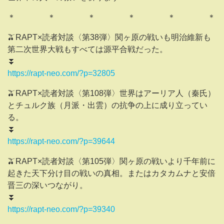
＊ ＊ ＊ ＊ ＊ ＊
🫒RAPT×読者対談〈第38弾〉関ヶ原の戦いも明治維新も
第二次世界大戦もすべては源平合戦だった。
⏬️
https://rapt-neo.com/?p=32805
🫒RAPT×読者対談〈第108弾〉世界はアーリア人（秦氏）
とチュルク族（月派・出雲）の抗争の上に成り立ってい
る。
⏬️
https://rapt-neo.com/?p=39644
🫒RAPT×読者対談〈第105弾〉関ヶ原の戦いより千年前に
起きた天下分け目の戦いの真相。またはカタカムナと安倍
晋三の深いつながり。
⏬️
https://rapt-neo.com/?p=39340