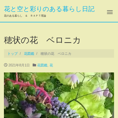
花と空と彩りのある暮らし日記
ナ
花のある暮らし ＆ ＲＡＰＴ理論
穂状の花 ベロニカ
トップ
花図鑑
穂状の花 ベロニカ
2021年8月1日
花図鑑
,
花