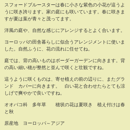
スフォードブルースターは春に小さな紫色の小花が這うよ
うに咲き誇ります。家の庭にも咲いています。春に咲きま
すが夏は葉が青々と茂ってます。
洋風の庭や、自然な感じにアレンジするとよく合います。
ヨーロッパの田舎暮らしに似合うアレンジメントに使いま
した。自然ふうに、花の流れに任せてね。
庭では、背の高いものはボーダーガーデンに向きます。背
の高い細い穂が整然と並んで咲くと壮観ですね。
這うように咲くものは、寄せ植えの前の辺りに、またグラ
ンド カバーに向きます。 白い花と合わせたらとても涼
しげで爽やかで良いですね。
オオバコ科 多年草 穂状の花は夏咲き 植え付けは春
と秋
原産地 ヨーロッパ～アジア