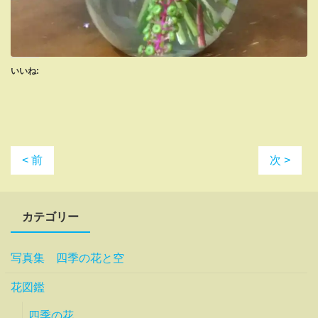
いいね:
< 前
次 >
カテゴリー
写真集 四季の花と空
花図鑑
四季の花