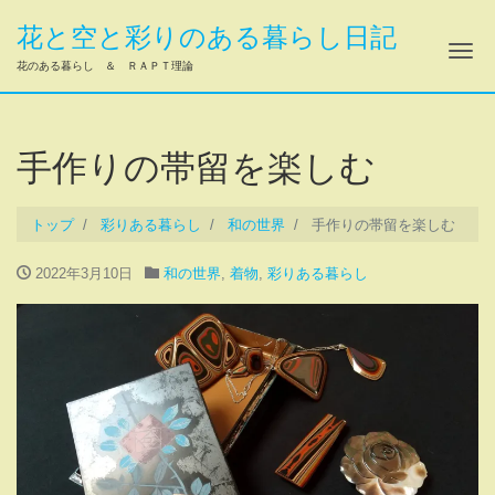
花と空と彩りのある暮らし日記
ナ
花のある暮らし ＆ ＲＡＰＴ理論
手作りの帯留を楽しむ
トップ
彩りある暮らし
和の世界
手作りの帯留を楽しむ
2022年3月10日
和の世界
,
着物
,
彩りある暮らし