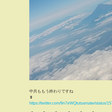
中共ももう終わりですね
⏬
https://twitter.com/9n7eWQtutsamatw/status