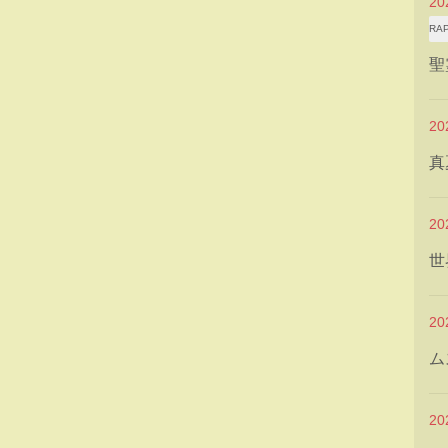
2
RA
聖
2
真
2
世
2
ム
2