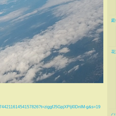
庭
花
/1574421161454157826?t=ziggfJ5GpjXPljI0DnIM-g&s=19
ハ