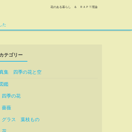
花のある暮らし ＆ ＲＡＰＴ理論
した
カテゴリー
真集 四季の花と空
図鑑
四季の花
薔薇
グラス 葉枝もの
花