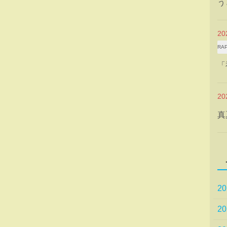
う
2
RA
「
2
真
2
2