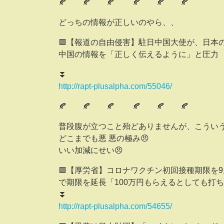
🍂 🍂 🍂 🍂 🍂 🍂
どっちの情報が正しいのやら、、
🟪【報道の自由侵害】駐日中国大使が、日本
中国の情報を「正しく伝えるように」と圧力
⏬
http://rapt-plusalpha.com/55046/
🍂 🍂 🍂 🍂 🍂 🍂
普段腹が立つこと殆どありませんが、こういう
どこまでも悪 悪の極み😠
いい加減にせい😠
🟪【厚労省】コロナワクチン初回接種期限を
で期限を延長「100万円もらえるとしても打
⏬
http://rapt-plusalpha.com/54655/