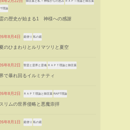
024年2月22日
御言葉と私 ⋆ 神様からの恵み
ＲＡＰＴ理論と御言葉
PT理論
霊の歴史が始まる1 神様への感謝
026年8月4日
庭便り
私の庭
夏のひまわりとルリマツリと夏空
026年8月2日
聖霊と霊界と霊魂
ＲＡＰＴ理論と御言葉
界で暴れ回るイルミナティ
026年8月2日
ＲＡＰＴ理論と御言葉
RAPT理論
スリムの世界侵略と悪魔崇拝
026年8月1日
庭便り
私の庭