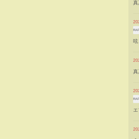
真
2
RA
呟
2
真
2
RA
エ
2