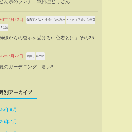
どん県のランチ 魚料理とうどん
026年7月22日
御言葉と私 ⋆ 神様からの恵み
ＲＡＰＴ理論と御言葉
PT理論
神様からの啓示を受ける中心者とは」その25
026年7月22日
庭便り
私の庭
夏のガーデニング 暑い‼
月別アーカイブ
026年8月
026年7月