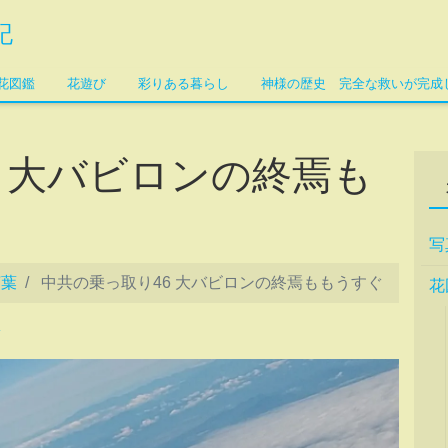
記
花図鑑
花遊び
彩りある暮らし
神様の歴史 完全な救いが完成
6 大バビロンの終焉も
写
言葉
中共の乗っ取り46 大バビロンの終焉ももうすぐ
花
論