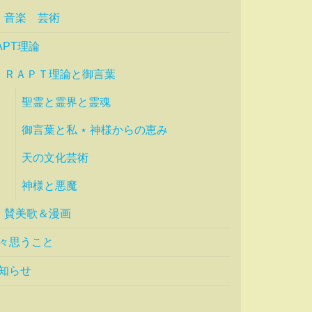
音楽 芸術
APT理論
ＲＡＰＴ理論と御言葉
聖霊と霊界と霊魂
御言葉と私 ⋆ 神様からの恵み
天の文化芸術
神様と悪魔
賛美歌＆漫画
々思うこと
知らせ