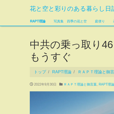
花と空と彩りのある暮らし日
RAPT理論
写真集 四季の花と空
庭便り
中共の乗っ取り4
もうすぐ
トップ
RAPT理論
ＲＡＰＴ理論と御
2022年9月30日
ＲＡＰＴ理論と御言葉
,
RAPT理