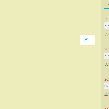
2
Ｒ
こ
次 >
2
Ｒ
人
2
RA
幸