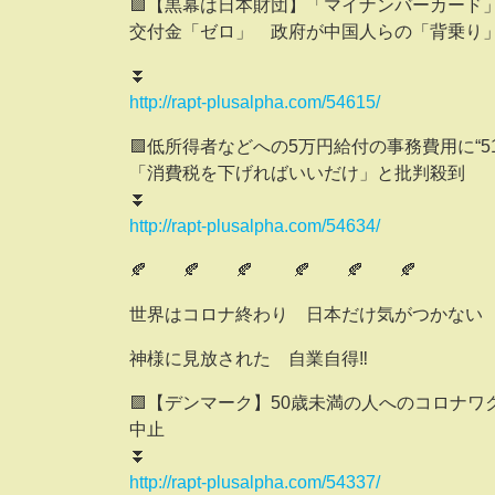
🟪【黒幕は日本財団】「マイナンバーカード
交付金「ゼロ」 政府が中国人らの「背乗り
⏬
http://rapt-plusalpha.com/54615/
🟪低所得者などへの5万円給付の事務費用に“
「消費税を下げればいいだけ」と批判殺到
⏬
http://rapt-plusalpha.com/54634/
🍂 🍂 🍂 🍂 🍂 🍂
世界はコロナ終わり 日本だけ気がつかな
神様に見放された 自業自得‼
🟪【デンマーク】50歳未満の人へのコロナ
中止
⏬
http://rapt-plusalpha.com/54337/