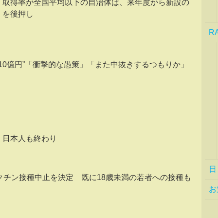
」取得率が全国平均以下の自治体は、来年度から新設の
」を後押し
R
510億円”「衝撃的な愚策」「また中抜きするつもりか」
い 日本人も終わり
日
ワクチン接種中止を決定 既に18歳未満の若者への接種も
お