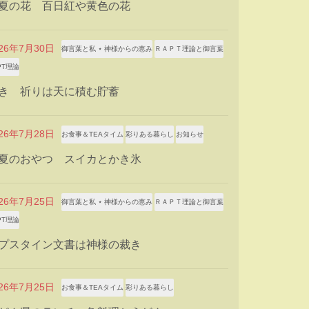
夏の花 百日紅や黄色の花
026年7月30日
御言葉と私 ⋆ 神様からの恵み
ＲＡＰＴ理論と御言葉
PT理論
き 祈りは天に積む貯蓄
026年7月28日
お食事＆TEAタイム
彩りある暮らし
お知らせ
夏のおやつ スイカとかき氷
026年7月25日
御言葉と私 ⋆ 神様からの恵み
ＲＡＰＴ理論と御言葉
PT理論
プスタイン文書は神様の裁き
026年7月25日
お食事＆TEAタイム
彩りある暮らし