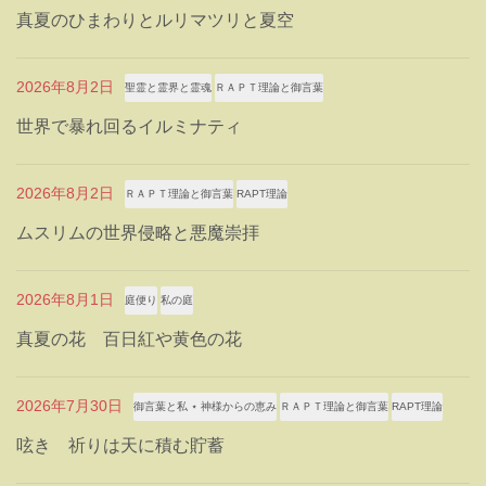
真夏のひまわりとルリマツリと夏空
2026年8月2日
聖霊と霊界と霊魂
ＲＡＰＴ理論と御言葉
世界で暴れ回るイルミナティ
2026年8月2日
ＲＡＰＴ理論と御言葉
RAPT理論
ムスリムの世界侵略と悪魔崇拝
2026年8月1日
庭便り
私の庭
真夏の花 百日紅や黄色の花
2026年7月30日
御言葉と私 ⋆ 神様からの恵み
ＲＡＰＴ理論と御言葉
RAPT理論
呟き 祈りは天に積む貯蓄