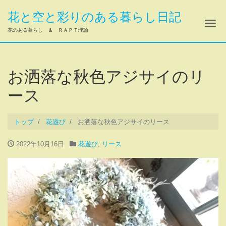
花と空と彩りのある暮らし日記
ナ
花のある暮らし ＆ ＲＡＰＴ理論
お洒落な秋色アジサイのリ
ース
トップ
花遊び
お洒落な秋色アジサイのリース
2022年10月16日
花遊び
,
リース