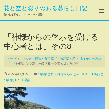
花と空と彩りのある暮らし日記
ナ
花のある暮らし ＆ ＲＡＰＴ理論
「神様からの啓示を受ける
中心者とは」その8
トップ
ＲＡＰＴ理論と御言葉
御言葉と私 ⋆ 神様からの恵み
「神様からの啓示を受ける中心者とは」その8
2022年11月25日
御言葉と私 ⋆ 神様からの恵み
,
ＲＡＰＴ理論と
御言葉
,
RAPT理論