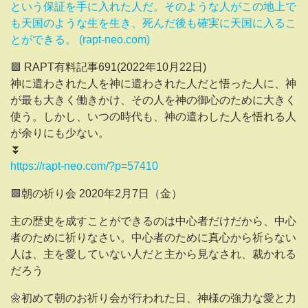
という保証を手に入れた人だ。そのような人がこの地上で
も天国のような生を生き、死んだ後も確実に天国に入るこ
とができる。 (rapt-neo.com)
🟪 RAPT有料記事691(2022年10月22日)
神に遣わされた人を神に遣わされた人だと悟った人に、神
が最も大きく働きかけ、その人を神の御心のために大きく
使う。しかし、いつの時代も、神の遣わした人を悟れる人
が余りにも少ない。
⏬
https://rapt-neo.com/?p=57410
🟪朝の祈り会 2020年2月7日（金）
主の歴史を成すことができるのは中心者だけだから、中心
者のために祈りなさい。中心者のために真心から祈らない
人は、主を愛していない人だと主から見なされ、裁かれる
だろう
🌼初めて朝のお祈り会が行われた日、神様の強力な愛と力