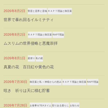
2026年8月2日
聖霊と霊界と霊魂
ＲＡＰＴ理論と御言葉
世界で暴れ回るイルミナティ
2026年8月2日
ＲＡＰＴ理論と御言葉
RAPT理論
ムスリムの世界侵略と悪魔崇拝
2026年8月1日
庭便り
私の庭
真夏の花 百日紅や黄色の花
2026年7月30日
御言葉と私 ⋆ 神様からの恵み
ＲＡＰＴ理論と御言葉
RAPT理論
呟き 祈りは天に積む貯蓄
2026年7月28日
お食事＆TEAタイム
彩りある暮らし
お知らせ