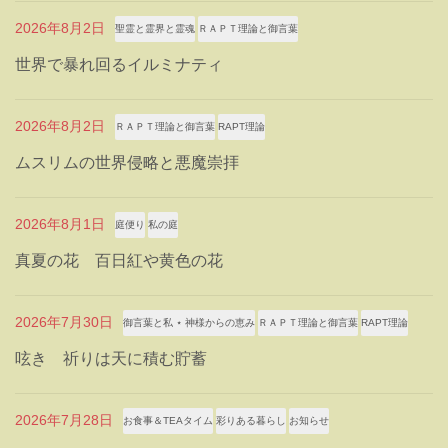
2026年8月2日
聖霊と霊界と霊魂
ＲＡＰＴ理論と御言葉
世界で暴れ回るイルミナティ
2026年8月2日
ＲＡＰＴ理論と御言葉
RAPT理論
ムスリムの世界侵略と悪魔崇拝
2026年8月1日
庭便り
私の庭
真夏の花 百日紅や黄色の花
2026年7月30日
御言葉と私 ⋆ 神様からの恵み
ＲＡＰＴ理論と御言葉
RAPT理論
呟き 祈りは天に積む貯蓄
2026年7月28日
お食事＆TEAタイム
彩りある暮らし
お知らせ