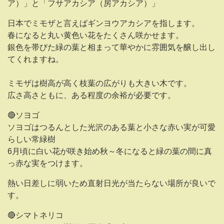
ア）」と「フサアカシア（房アカシア）」
日本でミモザと言えばギンヨウアカシアを指します。
春になると丸い黄色い花をたくさん咲かせます。
銀色を帯びた緑の葉と相まって華やかに雰囲気を醸し出し
てくれますね。
ミモザは樹高が高く枝葉の広がりも大きい木です。
広さ高さともに、ある程度の余裕が必要です。
🔴ソヨゴ
ソヨゴはつるんとした光沢のある葉と小さな赤い実が可愛
らしい常緑樹
6月頃に白い花が咲き始め秋～冬になると緑の葉の間に真
っ赤な実をつけます。
熱い日差しに弱いため直射日光が当たらない場所が良いで
す。
🔴シマトネリコ