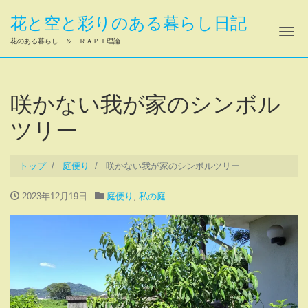
花と空と彩りのある暮らし日記
ナ
花のある暮らし ＆ ＲＡＰＴ理論
咲かない我が家のシンボル
ツリー
トップ
庭便り
咲かない我が家のシンボルツリー
2023年12月19日
庭便り
,
私の庭