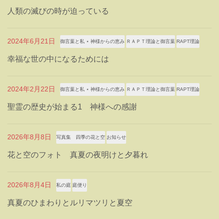
人類の滅びの時が迫っている
2024年6月21日
御言葉と私 ⋆ 神様からの恵み
ＲＡＰＴ理論と御言葉
RAPT理論
幸福な世の中になるためには
2024年2月22日
御言葉と私 ⋆ 神様からの恵み
ＲＡＰＴ理論と御言葉
RAPT理論
聖霊の歴史が始まる1 神様への感謝
2026年8月8日
写真集 四季の花と空
お知らせ
花と空のフォト 真夏の夜明けと夕暮れ
2026年8月4日
私の庭
庭便り
真夏のひまわりとルリマツリと夏空