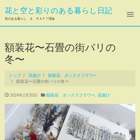
花と空と彩りのある暮らし日記
ナ
花のある暮らし ＆ ＲＡＰＴ理論
額装花〜石畳の街パリの
冬〜
トップ
花遊び
額装花 ボックスフラワー
額装花〜石畳の街パリの冬〜
2024年2月20日
額装花 ボックスフラワー
,
花遊び