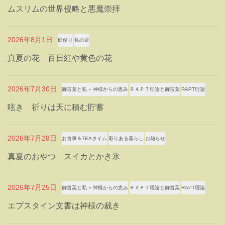
ムスリムの世界侵略と悪魔崇拝
2026年8月1日
庭便り
私の庭
真夏の花 百日紅や黄色の花
2026年7月30日
御言葉と私 ⋆ 神様からの恵み
ＲＡＰＴ理論と御言葉
RAPT理論
呟き 祈りは天に積む貯蓄
2026年7月28日
お食事＆TEAタイム
彩りある暮らし
お知らせ
真夏のおやつ スイカとかき氷
2026年7月25日
御言葉と私 ⋆ 神様からの恵み
ＲＡＰＴ理論と御言葉
RAPT理論
エプスタイン文書は神様の裁き