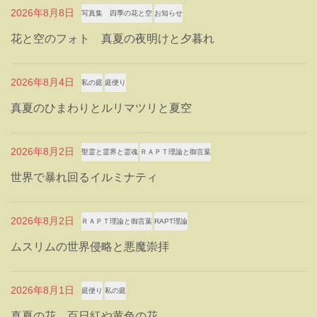
2026年8月8日
写真集 四季の花と空
お知らせ
花と空のフォト 真夏の夜明けと夕暮れ
2026年8月4日
私の庭
庭便り
真夏のひまわりとルリマツリと夏空
2026年8月2日
聖霊と霊界と霊魂
ＲＡＰＴ理論と御言葉
世界で暴れ回るイルミナティ
2026年8月2日
ＲＡＰＴ理論と御言葉
RAPT理論
ムスリムの世界侵略と悪魔崇拝
2026年8月1日
庭便り
私の庭
真夏の花 百日紅や黄色の花