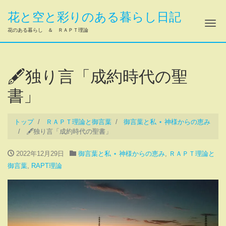
花と空と彩りのある暮らし日記
ナ
花のある暮らし ＆ ＲＡＰＴ理論
🖋独り言「成約時代の聖
書」
トップ
ＲＡＰＴ理論と御言葉
御言葉と私 ⋆ 神様からの恵み
🖋独り言「成約時代の聖書」
2022年12月29日
御言葉と私 ⋆ 神様からの恵み
,
ＲＡＰＴ理論と
御言葉
,
RAPT理論