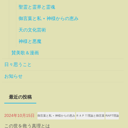
聖霊と霊界と霊魂
御言葉と私 ⋆ 神様からの恵み
天の文化芸術
神様と悪魔
賛美歌＆漫画
日々思うこと
お知らせ
最近の投稿
2024年10月15日
御言葉と私 ⋆ 神様からの恵み
ＲＡＰＴ理論と御言葉
RAPT理論
この世を救う真理とは