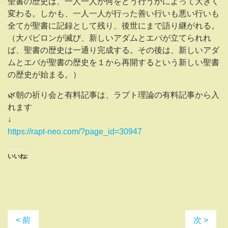
聖書の歴史は、一人一人が何をどう行うかによって大きく
変わる。しかも、一人一人が行った善い行いも悪い行いも
全てが聖書に記録として残り、後世にまで語り継がれる。
（大バビロンが滅び、新しいアダムとエバが立てられれ
ば、聖書の歴史は一通り完成する。その後は、新しいアダ
ムとエバが聖書の歴史を１から再開するという新しい聖書
の歴史が始まる。）
🌿朝の祈り会と有料記事は、ラプト理論の有料記事から入
れます
↓
https://rapt-neo.com/?page_id=30947
いいね:
< 前
次 >