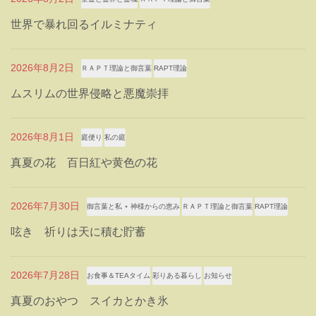
世界で暴れ回るイルミナティ
2026年8月2日
ＲＡＰＴ理論と御言葉
RAPT理論
ムスリムの世界侵略と悪魔崇拝
2026年8月1日
庭便り
私の庭
真夏の花 百日紅や黄色の花
2026年7月30日
御言葉と私 ⋆ 神様からの恵み
ＲＡＰＴ理論と御言葉
RAPT理論
呟き 祈りは天に積む貯蓄
2026年7月28日
お食事＆TEAタイム
彩りある暮らし
お知らせ
真夏のおやつ スイカとかき氷