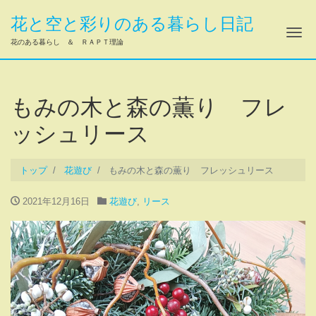
花と空と彩りのある暮らし日記
ナ
花のある暮らし ＆ ＲＡＰＴ理論
もみの木と森の薫り フレ
ッシュリース
トップ
花遊び
もみの木と森の薫り フレッシュリース
2021年12月16日
花遊び
,
リース