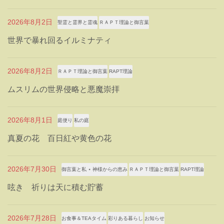
2026年8月2日
聖霊と霊界と霊魂
ＲＡＰＴ理論と御言葉
世界で暴れ回るイルミナティ
2026年8月2日
ＲＡＰＴ理論と御言葉
RAPT理論
ムスリムの世界侵略と悪魔崇拝
2026年8月1日
庭便り
私の庭
真夏の花 百日紅や黄色の花
2026年7月30日
御言葉と私 ⋆ 神様からの恵み
ＲＡＰＴ理論と御言葉
RAPT理論
呟き 祈りは天に積む貯蓄
2026年7月28日
お食事＆TEAタイム
彩りある暮らし
お知らせ